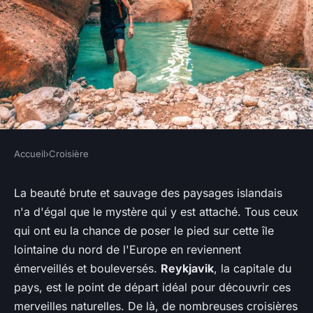
Accueil
›
Croisière
CROISIÈRE
Quelle croisière offre des
La beauté brute et sauvage des paysages islandais
n'a d'égal que le mystère qui y est attaché. Tous ceux
excursions pour explorer les
qui ont eu la chance de poser le pied sur cette île
formations géologiques
lointaine du nord de l'Europe en reviennent
uniques de l'Islande?
émerveillés et bouleversés.
Reykjavik
, la capitale du
pays, est le point de départ idéal pour découvrir ces
Héloïse
•
3 juin 2024
•
5 min de lecture
merveilles naturelles. De là, de nombreuses croisières