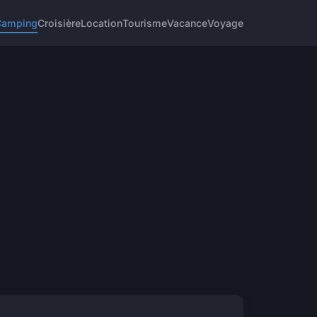
Camping
Croisière
Location
Tourisme
Vacance
Voyage